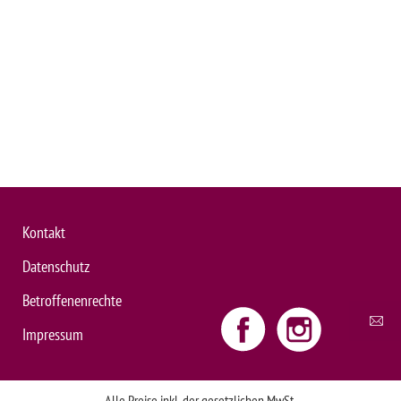
Service@Henschel-Darmstadt.de
Die Zahlung lässt sich auch ohne ein aktives PayPal-Konto mühelos per
Kredit- oder Debitkarte über das entsprechende Feld in der PayPal-Maske
tätigen.
Kontakt
Datenschutz
Betroffenenrechte
Impressum
Alle Preise inkl. der gesetzlichen MwSt.