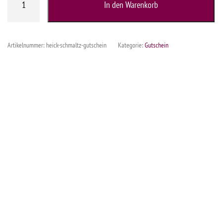
In den Warenkorb
&
Schmaltz
Gutschein
Artikelnummer:
heick-schmaltz-gutschein
Kategorie:
Gutschein
Menge
Beschreibung
Zusätzliche Informationen
Produktsicherheit
Versand: