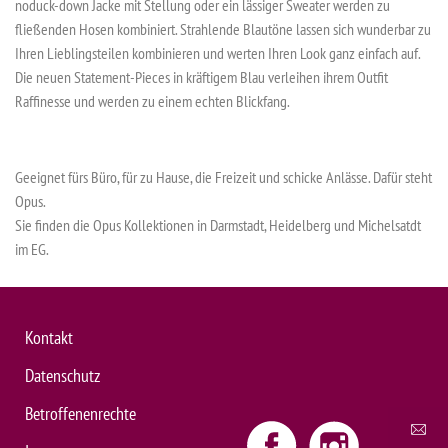
noduck-down Jacke mit Stellung oder ein lässiger Sweater werden zu
fließenden Hosen kombiniert. Strahlende Blautöne lassen sich wunderbar zu
Ihren Lieblingsteilen kombinieren und werten Ihren Look ganz einfach auf.
Die neuen Statement-Pieces in kräftigem Blau verleihen ihrem Outfit
Raffinesse und werden zu einem echten Blickfang.
Geeignet fürs Büro, für zu Hause, die Freizeit und schicke Anlässe. Dafür steht
Opus.
Sie finden die Opus Kollektionen in Darmstadt, Heidelberg und Michelsatdt
im EG.
Kontakt
Datenschutz
Betroffenenrechte