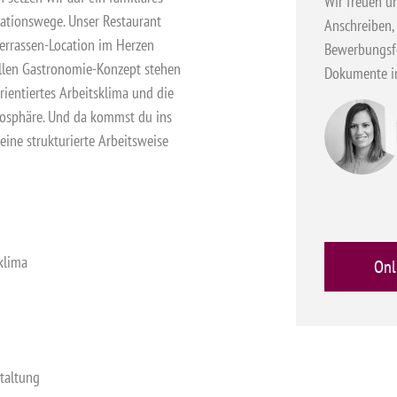
Wir freuen u
kationswege. Unser Restaurant
Anschreiben,
errassen-Location im Herzen
Bewerbungsfo
llen Gastronomie-Konzept stehen
Dokumente i
rientiertes Arbeitsklima und die
mosphäre. Und da kommst du ins
 eine strukturierte Arbeitsweise
klima
Onl
taltung